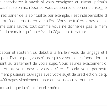
s chercherez à savoir si vous enseignez au niveau primaire
ce pas ? Et selon ma réponse, vous adapterez le contenu enseigné
ez parler de la spiritualité, par exemple, il est indispensable 
 ou à des érudits en la matière. Vous ne traiterez pas le suj
me dans l’autre, tout comme vous ne donnerez pas la mêm
e du primaire qu’à un élève du Cégep en littérature.
apter et soutenir, du début à la fin, le niveau de langage et 
e part. D’autre part, vous n’aurez plus à vous questionner lorsq
uant au traitement de votre sujet. Vous saurez exactement o
s et où vous devrez vous arrêter. Et cela vous permettr
ment plusieurs ouvrages avec votre sujet de prédilection, ce q
 400 pages simplement parce que vous voulez tout dire.
portante que la rédaction elle-même.