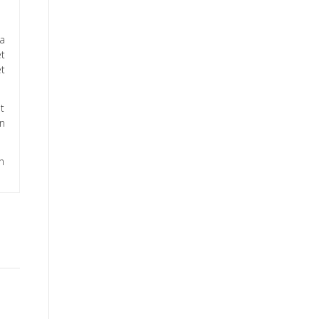
a
t
t
t
n
n