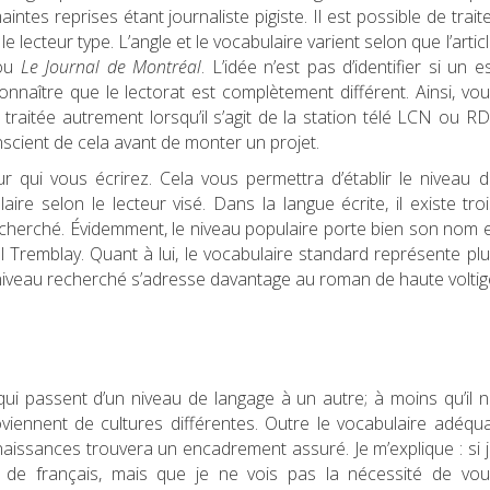
intes reprises étant journaliste pigiste. Il est possible de trait
 lecteur type. L’angle et le vocabulaire varient selon que l’artic
ou
Le Journal de Montréal
. L’idée n’est pas d’identifier si un e
nnaître que le lectorat est complètement différent. Ainsi, vo
aitée autrement lorsqu’il s’agit de la station télé LCN ou RD
onscient de cela avant de monter un projet.
ur qui vous écrirez. Cela vous permettra d’établir le niveau 
ire selon le lecteur visé. Dans la langue écrite, il existe tro
echerché. Évidemment, le niveau populaire porte bien son nom 
 Tremblay. Quant à lui, le vocabulaire standard représente pl
 niveau recherché s’adresse davantage au roman de haute volti
qui passent d’un niveau de langage à un autre; à moins qu’il 
iennent de cultures différentes. Outre le vocabulaire adéqua
naissances trouvera un encadrement assuré. Je m’explique : si 
de français, mais que je ne vois pas la nécessité de vou