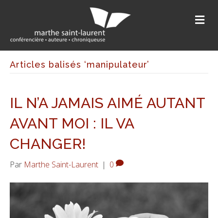
M
Articles balisés ‘manipulateur’
IL N’A JAMAIS AIMÉ AUTANT
AVANT MOI : IL VA
CHANGER!
Par
Marthe Saint-Laurent
|
0