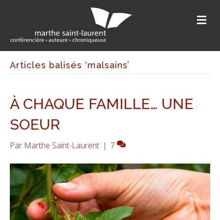
M
E
N
U
Articles balisés ‘malsains’
À CHAQUE FAMILLE… UNE
SOEUR
Par
Marthe Saint-Laurent
|
7