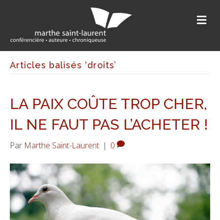
M
E
N
U
Articles balisés ‘droits’
LA PAIX COÛTE TROP CHER,
IL NE FAUT PAS L’ACHETER !
Par
Marthe Saint-Laurent
|
0